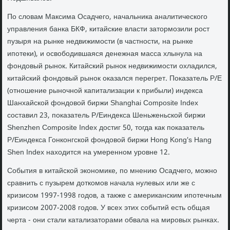
По словам Максима Осадчего, начальника аналитического
управления банка БКФ, китайские власти затормозили рост
пузыря на рынке недвижимости (в частности, на рынке
ипотеки), и освободившаяся денежная масса хлынула на
фондовый рынок. Китайский рынок недвижимости охладился,
китайский фондовый рынок оказался перегрет. Показатель P/E
(отношение рыночной капитализации к прибыли) индекса
Шанхайской фондовой биржи Shanghai Composite Index
составил 23, показатель P/Eиндекса Шеньженьской биржи
Shenzhen Composite Index достиг 50, тогда как показатель
P/Eиндекса Гонконгской фондовой биржи Hong Kong's Hang
Shen Index находится на умеренном уровне 12.
События в китайской экономике, по мнению Осадчего, можно
сравнить с пузырем доткомов начала нулевых или же с
кризисом 1997-1998 годов, а также с американским ипотечным
кризисом 2007-2008 годов. У всех этих событий есть общая
черта - они стали катализаторами обвала на мировых рынках.