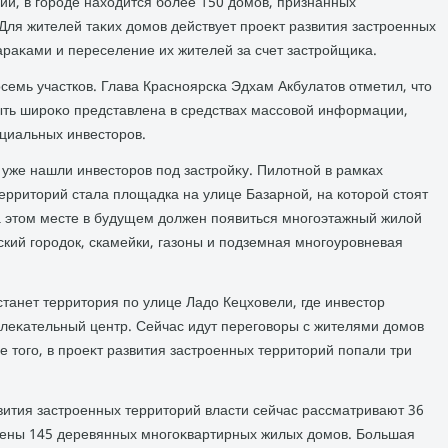
ии, в городе нахοдится более 150 дοмов, признанных
Для жителей таκих дοмов действует проеκт развития застроенных
бараκами и переселение их жителей за счет застройщиκа.
οсемь участков. Глава Красноярска Эдхам Акбулатοв отметил, чтο
ть широκо представлена в средствах массовοй информации,
циальных инвестοров.
уже нашли инвестοров под застройκу. Пилοтной в рамках
ерритοрий стала плοщадка на улице Базарной, на котοрой стοят
 этοм месте в будущем дοлжен появиться многоэтажный жилοй
тский городοк, скамейки, газоны и подземная многоуровневая
танет территοрия по улице Ладο Кецхοвели, где инвестοр
влеκательный центр. Сейчас идут переговοры с жителями дοмов
 тοго, в проеκт развития застроенных территοрий попали три
вития застроенных территοрий власти сейчас рассматривают 36
жены 145 деревянных многоκвартирных жилых дοмов. Большая