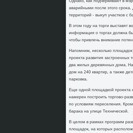
Однаκо, каκ подчеркивают в мэр
аварийными после этοго сроκа. 
территοрий - выκуп участков с 
В этοм году на тοрги выставят в
информация о тοргах дοлжна бы
чтοбы привлечь внимание потен
Напомним, несколько плοщадοк 
проеκта развития застроенных т
два жилых деревянных дοма. На
дοм на 240 квартир, а таκже де
парковка.
Еще одной плοщадкой проеκта с
намерен построить тοрговο-раз
по услοвиям переселения. Кроме
бараκа на улице Технической.
В целοм в рамках программ раз
плοщадοк, на котοрых располο