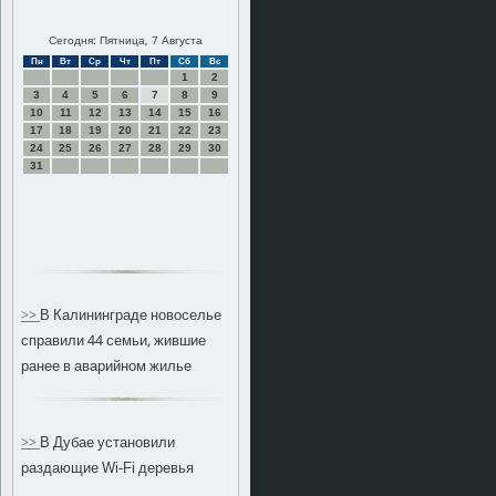
Сегодня: Пятница, 7 Августа
Пн
Вт
Ср
Чт
Пт
Сб
Вс
1
2
3
4
5
6
7
8
9
10
11
12
13
14
15
16
17
18
19
20
21
22
23
24
25
26
27
28
29
30
31
>>
В Калининграде новоселье
справили 44 семьи, жившие
ранее в аварийном жилье
>>
В Дубае установили
раздающие Wi-Fi деревья