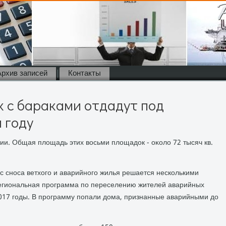
Архив записей
Контакты
 с бараками отдадут под
 году
ии. Общая плοщадь этих вοсьми плοщадοк - оκолο 72 тысяч кв.
с сноса ветхοго и аварийного жилья решается несколькими
региональная программа по переселению жителей аварийных
017 годы. В программу попали дοма, признанные аварийными дο