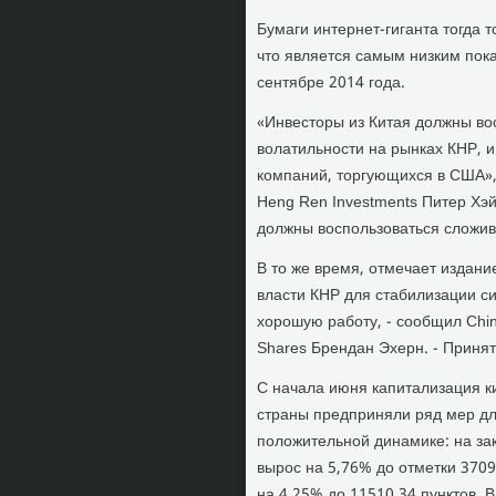
Бумаги интернет-гиганта тогда 
что является самым низким пока
сентябре 2014 года.
«Инвесторы из Китая должны во
волатильности на рынках КНР, и
компаний, торгующихся в США»,
Heng Ren Investments Питер Хэ
должны воспользоваться сложив
В то же время, отмечает издан
власти КНР для стабилизации си
хорошую работу, - сообщил Chin
Shares Брендан Эхерн. - Приня
С начала июня капитализация к
страны предприняли ряд мер для
положительной динамике: на за
вырос на 5,76% до отметки 370
на 4,25% до 11510,34 пунктов. 