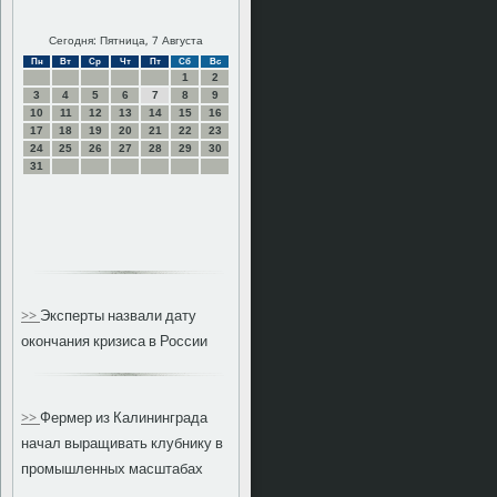
Сегодня: Пятница, 7 Августа
Пн
Вт
Ср
Чт
Пт
Сб
Вс
1
2
3
4
5
6
7
8
9
10
11
12
13
14
15
16
17
18
19
20
21
22
23
24
25
26
27
28
29
30
31
>>
Эксперты назвали дату
окончания кризиса в России
>>
Фермер из Калининграда
начал выращивать клубнику в
промышленных масштабах