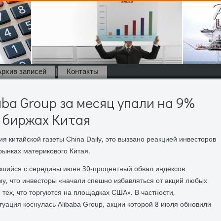
Архив записей
Контакты
aba Group за месяц упали на 9%
а биржах Китая
я китайской газеты China Daily, это вызвано реакцией инвесторов
рынках материкового Китая.
вшийся с середины июня 30-процентный обвал индексов
му, что инвесторы «начали спешно избавляться от акций любых
 тех, что торгуются на площадках США». В частности,
итуация коснулась Alibaba Group, акции которой 8 июля обновили