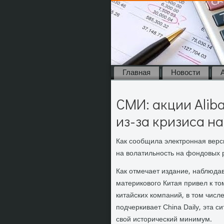
Главная
Новости
СМИ: акции Alib
из-за кризиса н
Как сообщила электронная верси
на волатильность на фондовых 
Как отмечает издание, наблюда
материкового Китая привел к то
китайских компаний, в том числе
подчеркивает China Daily, эта с
свой исторический минимум.