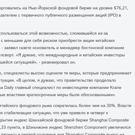
торговались на Нью-Йоркской фондовой бирже на уровне $76,21,
зателем с первичного публичного размещения акций (IPO) в
спользоваться этой возможностью, сложившейся из-за
 с меньшим для себя риском приобрести акции китайских
 - заявил газете основатель и менеджер бостонской компании
йлсворт. «Я думаю, что международные и китайские инвесторы
шейся ситуацией», - резюмировал он.
ие, специалисты высоко оценили те меры, которые предпринимает
туации. «В целом, я думаю, что правительство проделало
a Daily главный специалист по инвестициям компании Krane
тые властями краткосрочные меры были обоснованными».
итайского фондового рыка сократилась более чем на 30%. Власти
 стабилизации ситуации, что уже привело в четверг к
крытии индекс Шанхайской фондовой биржи Shanghai Composite
9,33 пункта, в Шэньчжэне индекс Shenzhen Component увеличился
В пятницу в первой половине дня Shanghai Composite вырос на