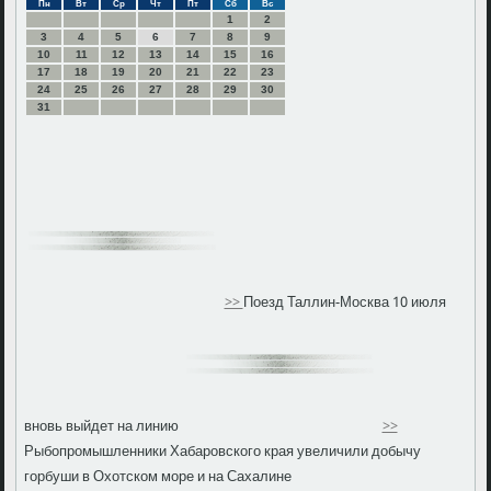
Пн
Вт
Ср
Чт
Пт
Сб
Вс
1
2
3
4
5
6
7
8
9
10
11
12
13
14
15
16
17
18
19
20
21
22
23
24
25
26
27
28
29
30
31
>>
Поезд Таллин-Москва 10 июля
вновь выйдет на линию
>>
Рыбопромышленники Хабаровского края увеличили добычу
горбуши в Охотском море и на Сахалине