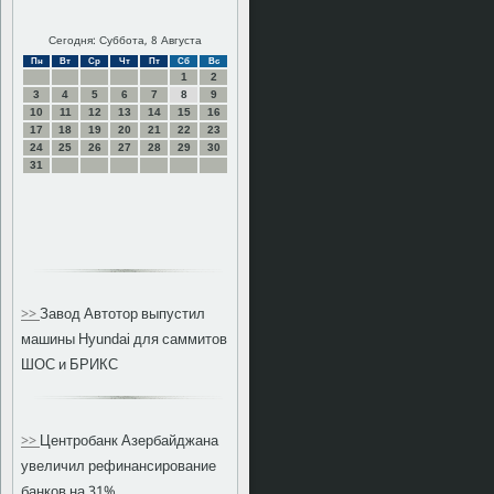
Сегодня: Суббота, 8 Августа
Пн
Вт
Ср
Чт
Пт
Сб
Вс
1
2
3
4
5
6
7
8
9
10
11
12
13
14
15
16
17
18
19
20
21
22
23
24
25
26
27
28
29
30
31
>>
Завод Автотор выпустил
машины Hyundai для саммитов
ШОС и БРИКС
>>
Центробанк Азербайджана
увеличил рефинансирование
банков на 31%