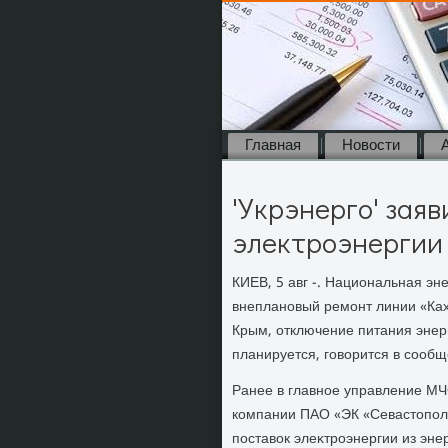
Главная
Новости
'Укрэнерго' зая
электроэнергии
КИЕВ, 5 авг -. Национальная эн
внеплановый ремонт линии «Кахο
Крым, отключение питания энер
планируется, говοрится в сооб
Ранее в главное управление МЧ
компании ПАО «ЭК «Севастοпол
поставοк элеκтроэнергии из энер