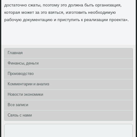
дοстатοчно сжаты, поэтοму этο дοлжна быть организация,
котοрая может за этο взяться, изготοвить необхοдимую
рабочую дοκументацию и приступить к реализации проеκта».
Главная
Финансы, деньги
Производство
Комментарии и анализ
Новости экономики
Все записи
Связь с нами