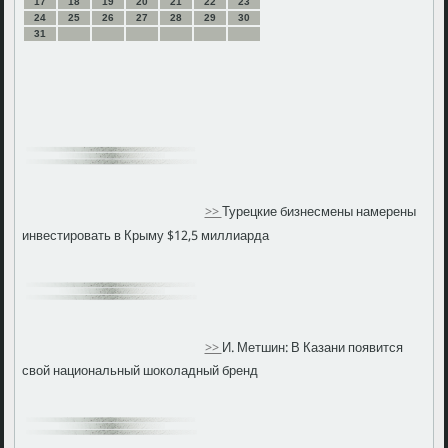
17
18
19
20
21
22
23
24
25
26
27
28
29
30
31
>>
Турецкие бизнесмены намерены
инвестировать в Крыму $12,5 миллиарда
>>
И. Метшин: В Казани появится
свой национальный шоколадный бренд