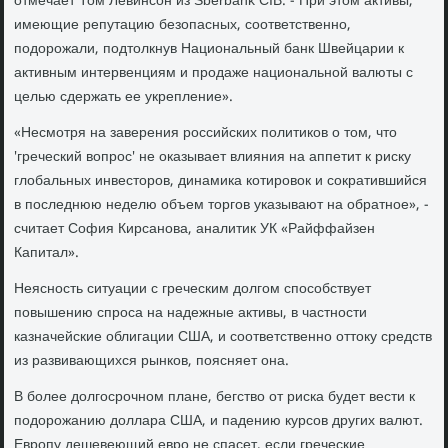
отмечает Том Левинсон из Sberbank CIB. - При этом активы,
имеющие репутацию безопасных, соответственно,
подорожали, подтолкнув Национальный банк Швейцарии к
активным интервенциям и продаже национальной валюты с
целью сдержать ее укрепление».
«Несмотря на заверения российских политиков о том, что
'греческий вопрос' не оказывает влияния на аппетит к риску
глобальных инвесторов, динамика котировок и сократившийся
в последнюю неделю объем торгов указывают на обратное», -
считает София Кирсанова, аналитик УК «Райффайзен
Капитал».
Неясность ситуации с греческим долгом способствует
повышению спроса на надежные активы, в частности
казначейские облигации США, и соответственно оттоку средств
из развивающихся рынков, поясняет она.
В более долгосрочном плане, бегство от риска будет вести к
подорожанию доллара США, и падению курсов других валют.
Европу дешевеющий евро не спасет, если греческие