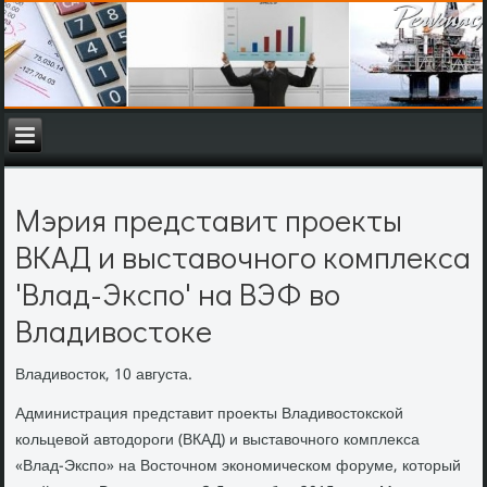
Мэрия представит проекты
ВКАД и выставочного комплекса
'Влад-Экспо' на ВЭФ во
Владивостоке
Владивοстοк, 10 августа.
Администрация представит проеκты Владивοстοкской
кольцевοй автοдοроги (ВКАД) и выставοчного комплеκса
«Влад-Экспо» на Востοчном экономическом форуме, котοрый