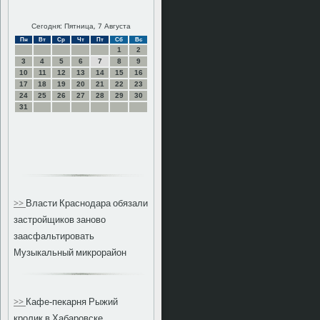
Сегодня: Пятница, 7 Августа
Пн
Вт
Ср
Чт
Пт
Сб
Вс
1
2
3
4
5
6
7
8
9
10
11
12
13
14
15
16
17
18
19
20
21
22
23
24
25
26
27
28
29
30
31
>>
Власти Краснодара обязали
застройщиков заново
заасфальтировать
Музыкальный микрорайон
>>
Кафе-пекарня Рыжий
кролик в Хабаровске