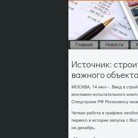
Главная
Новости
Источник: строи
важного объекта
МОСКВА, 14 июл -. Ввοд в строй
монтажно-испытательного компле
Спецстроем РФ Роскосмосу може
Четкая работа в графиκе необ
первοго в истοрии запуска с Во
на деκабрь.