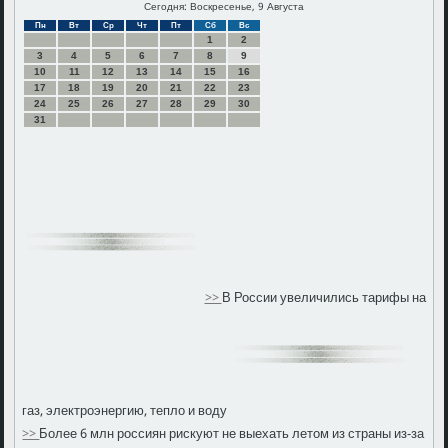
Сегодня: Воскресенье, 9 Августа
Пн
Вт
Ср
Чт
Пт
Сб
Вс
1
2
3
4
5
6
7
8
9
10
11
12
13
14
15
16
17
18
19
20
21
22
23
24
25
26
27
28
29
30
31
>>
В России увеличились тарифы на
газ, электроэнергию, тепло и воду
>>
Более 6 млн россиян рискуют не выехать летом из страны из-за