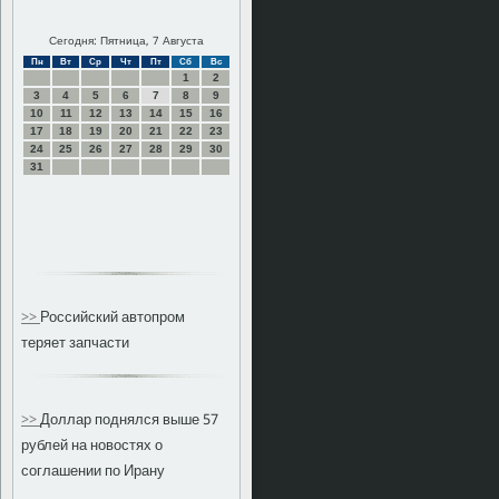
Сегодня: Пятница, 7 Августа
Пн
Вт
Ср
Чт
Пт
Сб
Вс
1
2
3
4
5
6
7
8
9
10
11
12
13
14
15
16
17
18
19
20
21
22
23
24
25
26
27
28
29
30
31
>>
Российский автопром
теряет запчасти
>>
Доллар поднялся выше 57
рублей на новостях о
соглашении по Ирану