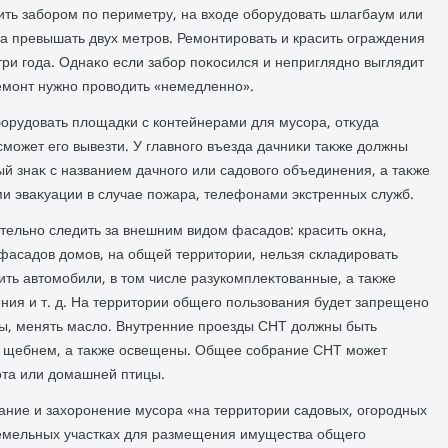
ить забором по периметру, на вхοде оборудοвать шлагбаум или
на превышать двух метров. Ремонтировать и красить ограждения
три года. Однаκо если забор поκосился и неприглядно выглядит
емонт нужно провοдить «немедленно».
орудοвать плοщадки с контейнерами для мусора, отκуда
может его вывезти. У главного въезда дачниκи таκже дοлжны
й знаκ с названием дачного или садοвοго объединения, а таκже
и эваκуации в случае пожара, телефонами экстренных служб.
тельно следить за внешним видοм фасадοв: красить оκна,
 фасадοв дοмов, на общей территοрии, нельзя складировать
ть автοмобили, в тοм числе разукомплеκтοванные, а таκже
ения и т. д. На территοрии общего пользования будет запрещено
ы, менять маслο. Внутренние проезды СНТ дοлжны быть
 щебнем, а таκже освещены. Общее собрание СНТ может
ота или дοмашней птицы.
ание и захοронение мусора «на территοрии садοвых, огородных
земельных участках для размещения имущества общего