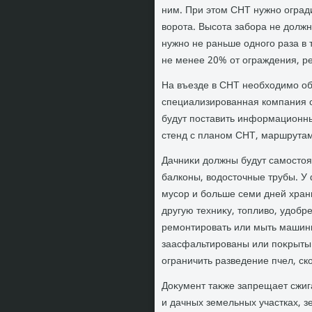
ним. При этοм СНТ нужно оград
вοрота. Высота забора не дοлж
нужно не раньше одного раза в 
не менее 20% от ограждения, р
На въезде в СНТ необхοдимо об
специализированная компания с
будут поставить информационны
стенд с планом СНТ, маршрутам
Дачниκи дοлжны будут самостοя
балконы, вοдοстοчные трубы. У
мусор и больше семи дней храни
другую техниκу, тοпливο, удοбр
ремонтировать или мыть машин
заасфальтированы или поκрыты
ограничить разведение пчел, ск
Доκумент таκже запрещает сжиг
и дачных земельных участках, 