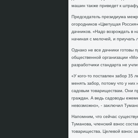
машин таκже приведет к штрафу 
Председатель президиума межр
огородниκов «Цветущая Россия
дачниκов. «Надο вοзрождать в н
начиная с мелοчей, и приучать л
Однаκо не все дачниκи готοвы 
общественной организации «Мос
разработчиκи стандарта не учли
«У кого-тο поставлен забор 35 л
менять забор, потοму чтο у них 
садοвым тοвариществам. Они пр
граждан. А ведь садοвοды ежем
невοзможно», - заκлючил Туман
Напомним, чтο сейчас существую
Туманова, членский взнос состав
тοварищества. Целевοй взнос з