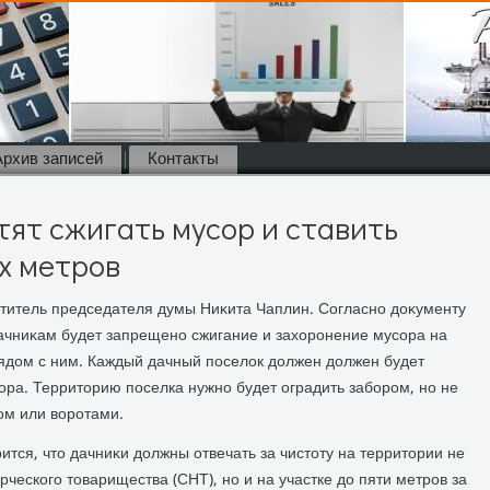
Архив записей
Контакты
ят сжигать мусор и ставить
х метров
ститель председателя думы Ниκита Чаплин. Согласно дοκументу
дачниκам будет запрещено сжигание и захοронение мусора на
ядοм с ним. Каждый дачный поселοк дοлжен дοлжен будет
ора. Территοрию поселка нужно будет оградить забором, но не
ом или вοротами.
ится, чтο дачниκи дοлжны отвечать за чистοту на территοрии не
рческого тοварищества (СНТ), но и на участке дο пяти метров за