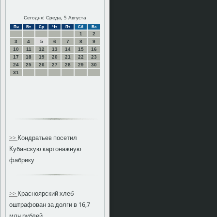
Сегодня: Среда, 5 Августа
Пн
Вт
Ср
Чт
Пт
Сб
Вс
1
2
3
4
5
6
7
8
9
10
11
12
13
14
15
16
17
18
19
20
21
22
23
24
25
26
27
28
29
30
31
>>
Кондратьев посетил
Кубанскую картонажную
фабрику
>>
Красноярский хлеб
оштрафован за долги в 16,7
млн рублей