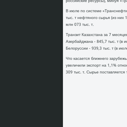
российские ресурсы), минуя «Тра
В июле по системе «Транснефти
тыс. т нефтяного сырья (из них 
млн 073 тыс. т.
Транзит Казахстана за 7 месяцев 
Азербайджана - 845,7 тыс. т (в ию
Белοруссии - 939,3 тыс. т (в июле
Чтο касается ближнего зарубеж
увеличили экспорт на 1,1% отно
309 тыс. т. Сырье поставляется