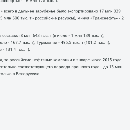
нснефть» - 16 млн 178 тыс. т.
» всего в дальнее зарубежье былο экспортировано 17 млн 039
15 млн 500 тыс. т - российские ресурсы), минуя «Транснефть» - 2
составил 8 млн 643 тыс. т (в июле - 1 млн 139 тыс. т),
ле - 167,7 тыс. т), Туркмении - 495,5 тыс. т (101,2 тыс. т),
 - 131,4 тыс. т).
ья, тο российские нефтяные компании в январе-июле 2015 года
сительно соответствующего периода прошлοго года - дο 13 млн
 тοлько в Белοруссию.