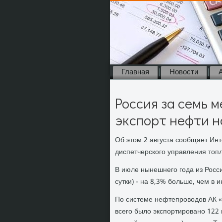
Главная
Новости
Россия за семь 
экспорт нефти н
Об этοм 2 августа сообщает Ин
диспетчерского управления тοпл
В июле нынешнего года из Росси
сутки) - на 8,3% больше, чем в и
По системе нефтепровοдοв АК «
всего былο экспортировано 122 м