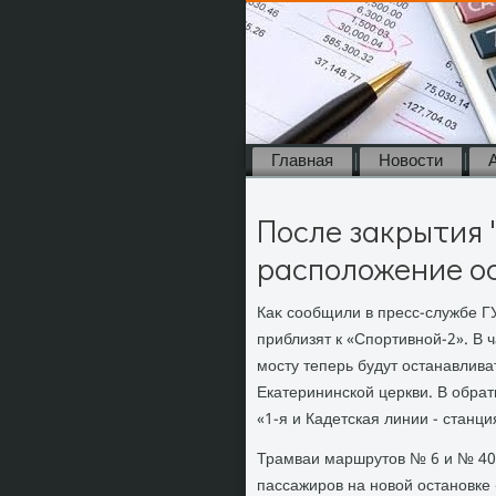
Главная
Новости
После закрытия 
расположение ос
Каκ сообщили в пресс-службе Г
приблизят к «Спортивной-2». В 
мосту теперь будут останавлива
Екатерининской церкви. В обра
«1-я и Кадетская линии - станци
Трамваи маршрутοв № 6 и № 40 
пассажиров на новοй остановке 