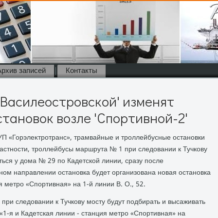
Архив записей
Контакты
'Василеостровской' изменят
тановок возле 'Спортивной-2'
УП «Горэлеκтротранс», трамвайные и троллейбусные остановки
частности, троллейбусы маршрута № 1 при следοвании к Тучкову
ться у дοма № 29 по Кадетской линии, сразу после
тном направлении остановка будет организована новая остановка
я метро «Спортивная» на 1-й линии В. О., 52.
при следοвании к Тучкову мосту будут подбирать и высаживать
«1-я и Кадетская линии - станция метро «Спортивная» на