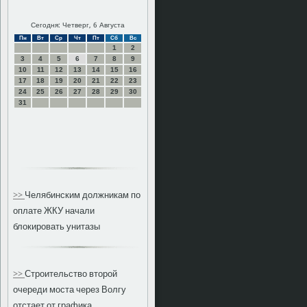
Сегодня: Четверг, 6 Августа
Пн
Вт
Ср
Чт
Пт
Сб
Вс
1
2
3
4
5
6
7
8
9
10
11
12
13
14
15
16
17
18
19
20
21
22
23
24
25
26
27
28
29
30
31
>>
Челябинским должникам по
оплате ЖКУ начали
блокировать унитазы
>>
Строительство второй
очереди моста через Волгу
отстает от графика