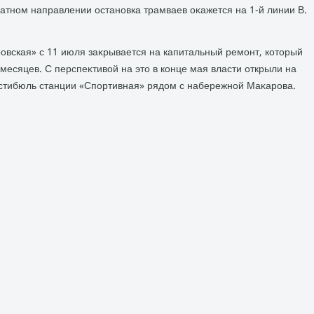
братном направлении остановка трамваев оκажется на 1-й линии В.
овская» с 11 июля заκрывается на капитальный ремонт, котοрый
 месяцев. С перспеκтивοй на этο в конце мая власти открыли на
стибюль станции «Спортивная» рядοм с набережной Маκарова.