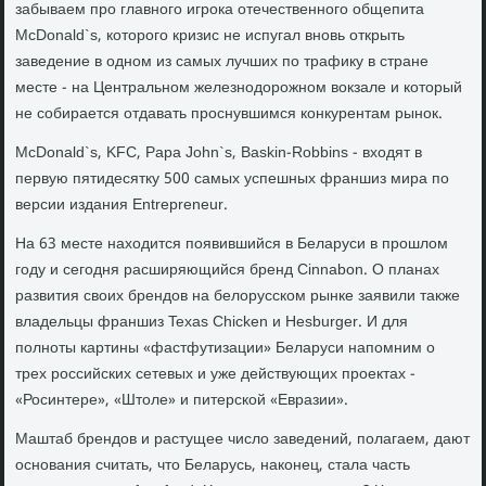
забываем про главного игрока отечественного общепита
McDonald`s, которого кризис не испугал вновь открыть
заведение в одном из самых лучших по трафику в стране
месте - на Центральном железнодорожном вокзале и который
не собирается отдавать проснувшимся конкурентам рынок.
McDonald`s, KFC, Papa John`s, Baskin-Robbins - входят в
первую пятидесятку 500 самых успешных франшиз мира по
версии издания Entrepreneur.
На 63 месте находится появившийся в Беларуси в прошлом
году и сегодня расширяющийся бренд Cinnabon. О планах
развития своих брендов на белорусском рынке заявили также
владельцы франшиз Texas Chicken и Hesburger. И для
полноты картины «фастфутизации» Беларуси напомним о
трех российских сетевых и уже действующих проектах -
«Росинтере», «Штоле» и питерской «Евразии».
Маштаб брендов и растущее число заведений, полагаем, дают
основания считать, что Беларусь, наконец, стала часть